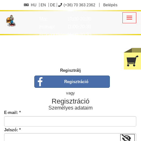
HU
EN
DE
(+36) 70 363 2362
Belépés
Ma:
10:00-20:30
Holnap:
11:00-20:30
Holnapután:
11:00-20:30
Regisztrálj
Regisztráció
vagy
Regisztráció
Személyes adataim
E-mail: *
Jelszó: *