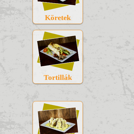
Köretek
Tortillák