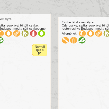
zemélyre
Csirke tál 4 személyre
jttal sonkával töltött csirke,
Orly csirke, sajttal sonkával töltöt
 Budapest módra sült csirkecomb
roston csirke Budapest módra sü
Allergének:
Normál
10090