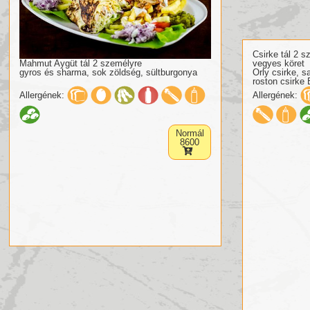
Csirke tál 2 s
Mahmut Aygüt tál 2 személyre
vegyes köret
gyros és sharma, sok zöldség, sültburgonya
Orly csirke, sa
roston csirke
Allergének:
Allergének:
Normál
8600