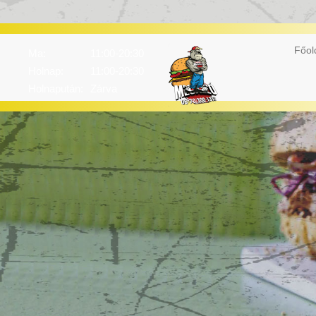
Főol
Ma:
11:00-20:30
Holnap:
11:00-20:30
Holnapután:
Zárva