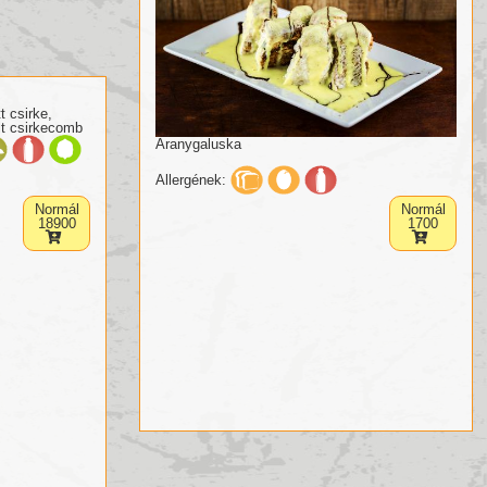
t csirke,
lt csirkecomb
Aranygaluska
Allergének:
Normál
Normál
18900
1700