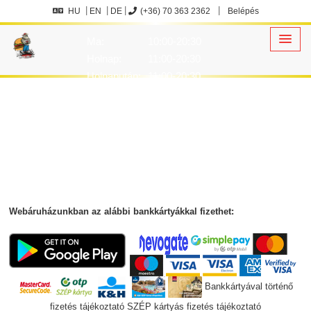
HU
EN
DE
(+36) 70 363 2362
Belépés
Ma:
10:00-20:30
Holnap:
11:00-20:30
Holnapután:
11:00-20:30
Webáruházunkban az alábbi bankkártyákkal fizethet:
Bankkártyával történő
fizetés tájékoztató
SZÉP kártyás fizetés tájékoztató