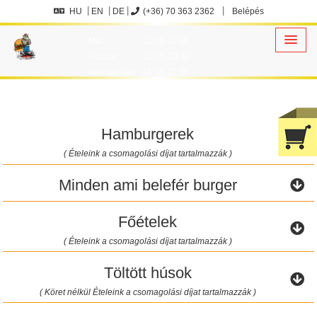
HU
EN
DE
(+36) 70 363 2362
Belépés
Ma:
11:00-20:30
Holnap:
10:00-20:30
Holnapután:
11:00-20:30
Hamburgerek
( Ételeink a csomagolási díjat tartalmazzák )
Minden ami belefér burger
Főételek
( Ételeink a csomagolási díjat tartalmazzák )
Töltött húsok
( Köret nélkül Ételeink a csomagolási díjat tartalmazzák )