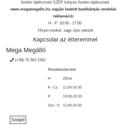
fizetés tájékoztató
SZÉP kártyás fizetés tájékoztató
www.megamegallo.hu napján leadott bankkártyás rendelés
reklamáció:
H - P: 10:00 - 17:00
Hívjon minket, vagy írjon nekünk
Kapcsolat az étteremmel
Mega Megálló
(+36) 70 363 2362
Rendelésfelvétel
H:
Zárva
K - Cs:
11:00-20:30
P:
10:00-20:30
Szo - V:
11:00-20:30
Szeged