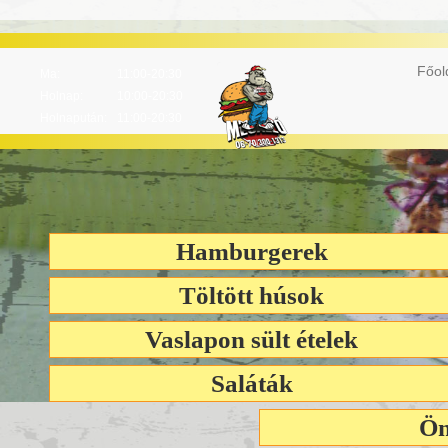
Online rendel
Főol
Ma:
11:00-20:30
Holnap:
10:00-20:30
Holnapután:
11:00-20:30
Hamburgerek
Töltött húsok
Vaslapon sült ételek
Saláták
Ön