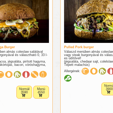
ga Burger
Pulled Pork burger
en almás coleslaw salátával
Válaszd menüben almás coleslaw
gonyával és választható 0, 33 l-
vagy steak burgonyával és válasz
es üdítővel!
sa, jégsaláta, pirított hagyma,
(jégsaláta, chedaar sajt, colelsla
ükörtojás, bacon, vöröshagyma,
Tépett malachús)
Allergének:
Normá
Normál
Menü
3900
3590
4550