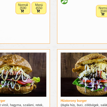
Normál
Menü
3590
4550
Normá
3590
rger
Hústorony burger
t virsli, hagyma, szalámi, retek,
(dupla hús, buci, zöldségek, saláta