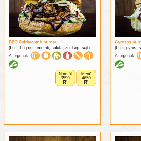
BBQ Csirkecomb burger
Gyrosos bur
(buci, bbq csirkecomb, saláta, zöldség, sajt)
(buci, gyros, s
Allergének:
Allergének:
Normál
Menü
3590
4650