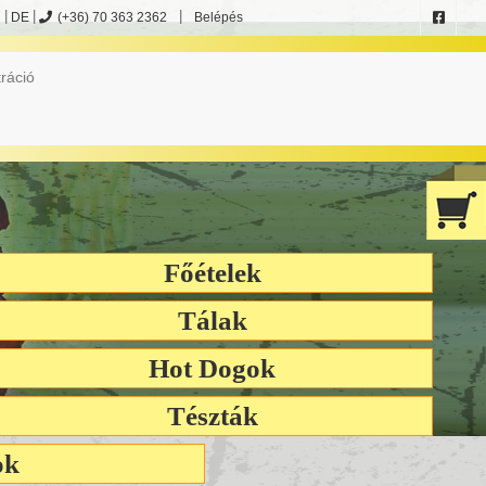
DE
(+36) 70 363 2362
Belépés
ket köszönjük!
ráció
Főételek
Tálak
Hot Dogok
Tészták
ok