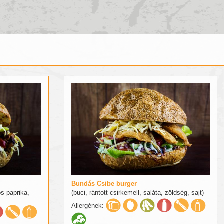
Bundás Csibe burger
ős paprika,
(buci, rántott csirkemell, saláta, zöldség, sajt)
Allergének: