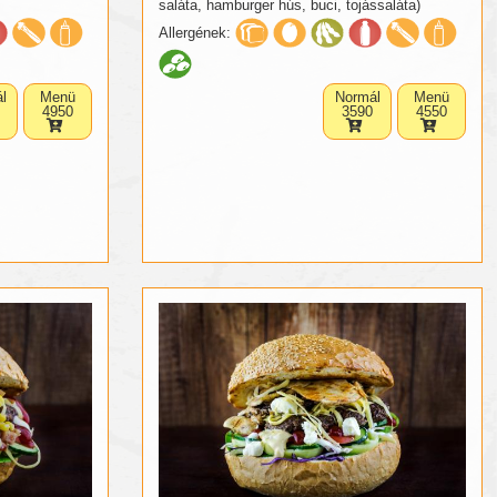
saláta, hamburger hús, buci, tojássaláta)
Allergének:
l
Menü
Normál
Menü
4950
3590
4550