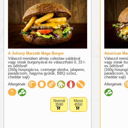
A Johnny Marzetti Mega Burger
American Me
Válaszd menüben almás coleslaw salátával
Válaszd menüb
vagy steak burgonyával és választható 0, 33 l-
vagy steak bur
es üdítővel!
es üdítővel!
(160g húspogácsa, csemege uborka, jalapeno,
(160g húspogác
paradicsom, hagyma gyűrűk, BBQ szósz,
paradicsom, t
cheddar sajt)
cheddar sajt)
Allergének:
Allergének:
Normál
Menü
3590
4550