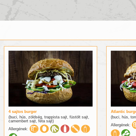
4 sajtos burger
Atlantic burg
(buci, hús, zöldség, trappista sajt, füstölt sajt,
(buci, hús, ton
camembert sajt, feta sajt)
Allergének:
Allergének: