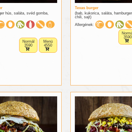
er
Texas burger
ger hús, saláta, svéd gomba,
(bab, kukorica, saláta, hamburger
chili, sajt)
Allergének:
Normá
3590
Normál
Menü
3590
4550