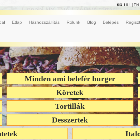
HU
EN
Ünnepi NYITVA / ZÁRVA tartás:
és lehetősége átmenetileg lekapcsolva. Megértésü
dal
Étlap
Házhozszállítás
Rólunk
Blog
Belépés
Regiszt
Minden ami belefér burger
Köretek
Tortillák
Desszertek
tetek
Ital