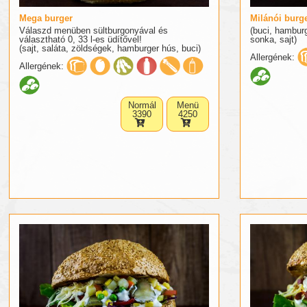
Mega burger
Milánói burg
Válaszd menüben sültburgonyával és
(buci, hambur
választható 0, 33 l-es üdítővel!
sonka, sajt)
(sajt, saláta, zöldségek, hamburger hús, buci)
Allergének:
Allergének:
Normál
Menü
3390
4250