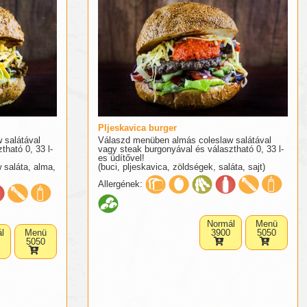
Pljeskavica burger
 salátával
Válaszd menüben almás coleslaw salátával
tható 0, 33 l-
vagy steak burgonyával és választható 0, 33 l-
es üdítővel!
w saláta, alma,
(buci, pljeskavica, zöldségek, saláta, sajt)
Allergének:
Normál
Menü
l
Menü
3900
5050
5050