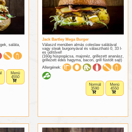
Jack Bartley Mega Burger
gek, saláta,
Válaszd menüben almás coleslaw salátával
vagy steak burgonyával és választható 0, 33 l-
es üdítővel!
(160g húspogácsa, majonéz, grillezett ananász,
grillezett édes hagyma, bacon, grill füstölt sajt)
Allergének:
l
Menü
4550
Normál
Menü
3590
4550