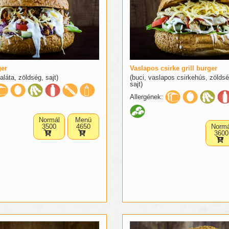
ger
Vaslapos csirke grill burger
aláta, zöldség, sajt)
(buci, vaslapos csirkehús, zöldsé
sajt)
Allergének:
Normál
Menü
3500
4650
Normá
3600