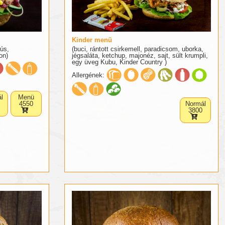
Kinder menü
hús,
(buci, rántott csirkemell, paradicsom, uborka,
on)
jégsaláta, ketchup, majonéz, sajt, sült krumpli,
egy üveg Kubu, Kinder Country )
Allergének:
l
Menü
4550
Normál
3800