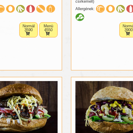
csirkemell)
Allergének:
Normál
Menü
Normá
3590
4550
3900