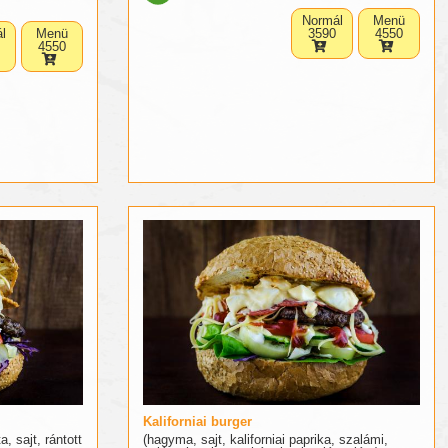
Normál
Menü
l
Menü
3590
4550
4550
Kaliforniai burger
, sajt, rántott
(hagyma, sajt, kaliforniai paprika, szalámi,