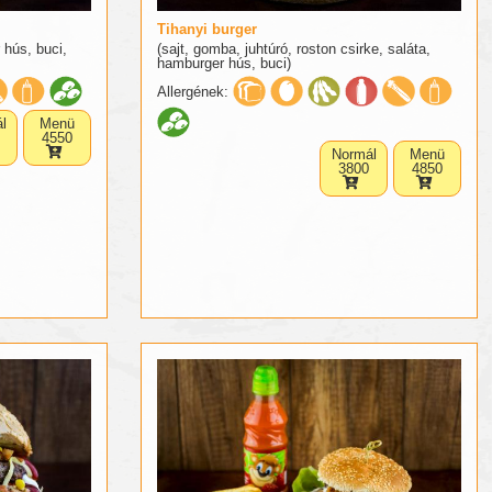
Tihanyi burger
 hús, buci,
(sajt, gomba, juhtúró, roston csirke, saláta,
hamburger hús, buci)
Allergének:
l
Menü
4550
Normál
Menü
3800
4850