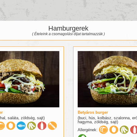
Hamburgerek
( Ételeink a csomagolási díjat tartalmazzák )
er
Betyáros burger
hal, saláta, zöldség, sajt)
(buci, hús, kolbász, szalonna, er
hagyma, zöldség, sajt)
Allergének: