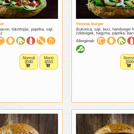
ger
Veronai burger
bacon, tükörtojás, paprika, sajt,
(kukorica, sajt, buci, hamburger 
s)
zöldségek, hagyma, paprika, bac
Allergének:
Normál
Menü
Normá
3590
4550
3590