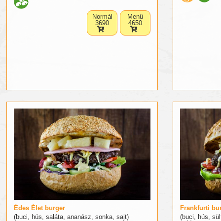
Normál
Menü
3690
4650
Édes Élet burger
Frankfurti bu
(buci, hús, saláta, ananász, sonka, sajt)
(buci, hús, sül