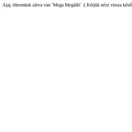
Ajaj, éttermünk zárva van `Mega Megálló` :( Kérjük nézz vissza késő