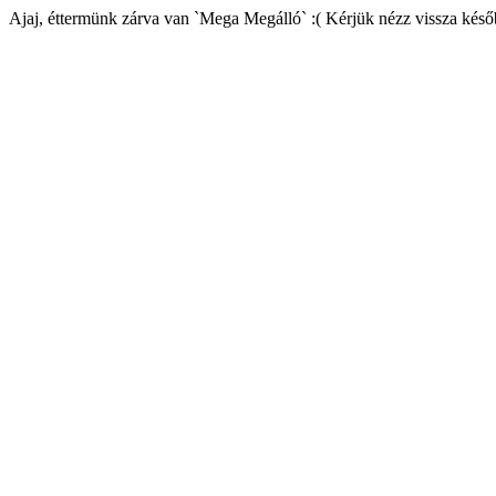
Ajaj, éttermünk zárva van `Mega Megálló` :( Kérjük nézz vissza késő