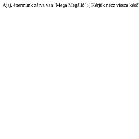
Ajaj, éttermünk zárva van `Mega Megálló` :( Kérjük nézz vissza késő